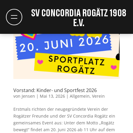
SV Concordia Rogätz 1908
e.V.
Vorstand: Kinder- und Sportfest 2026
von
Jensen
|
Mai 13, 2026
|
Allgemein
,
Verein
Erstmals richten der neugegründete Verein der
Rogätzer Freunde und der SV Concordia Rogätz ein
gemeinsames Event aus: Unter dem Motto „Rogätz
bewegt“ findet am 20. Juni 2026 ab 11 Uhr auf dem