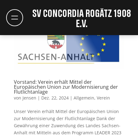
SV Concordia Rogätz 1908
e.V.
Vorstand: Verein erhält Mittel der
Europäischen Union zur Modernisierung der
Flutlichtanlage
von
Jensen
|
Dez. 22, 2024
|
Allgemein
,
Verein
Unser Verein erhält Mittel der Europäischen Union
zur Modernisierung der Flutlichtanlage Dank der
Gewährung einer Zuwendung des Landes Sachsen-
Anhalt mit Mitteln aus dem Programm LEADER 2023