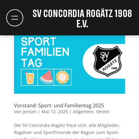
SV Concordia Rogätz 1908
e.V.
Vorstand: Sport- und Familientag 2025
von
Jensen
|
Mai 12, 2025
|
Allgemein
,
Verein
Der SV Concordia Rogätz freut sich, alle Mitglieder,
Rogätzer und Sportfreunde der Region zum Sport-