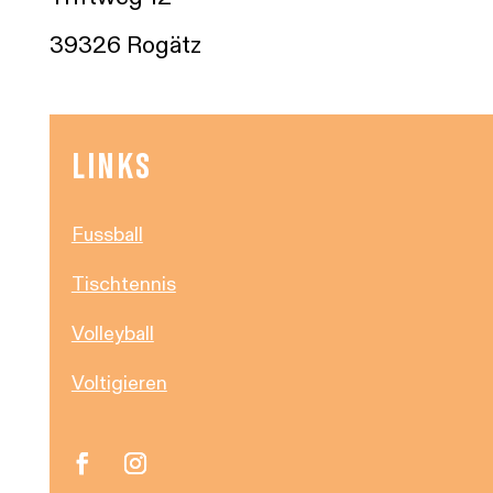
39326 Rogätz
LINKS
Fussball
Tischtennis
Volleyball
Voltigieren