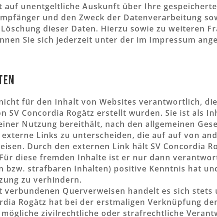
ht auf unentgeltliche Auskunft über Ihre gespeiche
Empfänger und den Zweck der Datenverarbeitung sow
 Löschung dieser Daten. Hierzu sowie zu weiteren 
nen Sie sich jederzeit unter der im Impressum ang
ten
nicht für den Inhalt von Websites verantwortlich, di
 SV Concordia Rogätz erstellt wurden. Sie ist als In
u einer Nutzung bereithält, nach den allgemeinen Ges
 externe Links zu unterscheiden, die auf auf von an
weisen. Durch den externen Link hält SV Concordia R
 Für diese fremden Inhalte ist er nur dann verantwor
n bzw. strafbaren Inhalten) positive Kenntnis hat un
zung zu verhindern.
t verbundenen Querverweisen handelt es sich stets
dia Rogätz hat bei der erstmaligen Verknüpfung de
mögliche zivilrechtliche oder strafrechtliche Verant