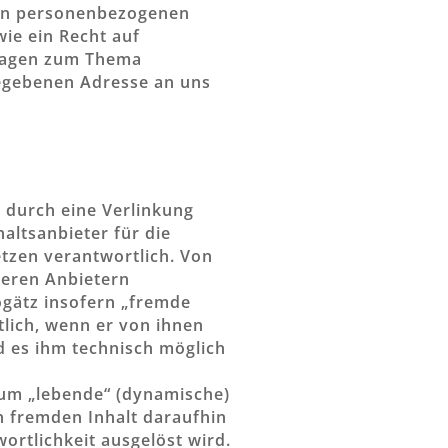
rten personenbezogenen
ie ein Recht auf
Fragen zum Thema
egebenen Adresse an uns
e durch eine Verlinkung
haltsanbieter für die
etzen verantwortlich. Von
deren Anbietern
ogätz insofern „fremde
tlich, wenn er von ihnen
d es ihm technisch möglich
 um „lebende“ (dynamische)
n fremden Inhalt daraufhin
wortlichkeit ausgelöst wird.