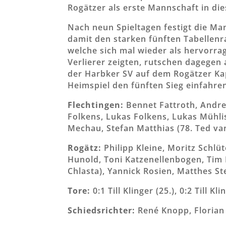
Rogätzer als erste Mannschaft in die
Nach neun Spieltagen festigt die M
damit den starken fünften Tabellenra
welche sich mal wieder als hervorrag
Verlierer zeigten, rutschen dagegen
der Harbker SV auf dem Rogätzer Ka
Heimspiel den fünften Sieg einfahre
Flechtingen:
Bennet Fattroth, Andre
Folkens, Lukas Folkens, Lukas Mühli
Mechau, Stefan Matthias (78. Ted van 
Rogätz:
Philipp Kleine, Moritz Schlüt
Hunold, Toni Katzenellenbogen, Tim B
Chlasta), Yannick Rosien, Matthes St
Tore:
0:1 Till Klinger (25.), 0:2 Till Kli
Schiedsrichter:
René Knopp, Floria