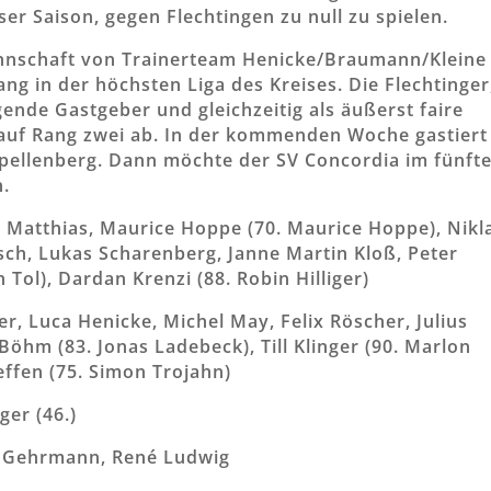
ser Saison, gegen Flechtingen zu null zu spielen.
annschaft von Trainerteam Henicke/Braumann/Kleine
ng in der höchsten Liga des Kreises. Die Flechtinger
ende Gastgeber und gleichzeitig als äußerst faire
 auf Rang zwei ab. In der kommenden Woche gastiert
pellenberg. Dann möchte der SV Concordia im fünft
n.
 Matthias, Maurice Hoppe (70. Maurice Hoppe), Nikl
sch, Lukas Scharenberg, Janne Martin Kloß, Peter
Tol), Dardan Krenzi (88. Robin Hilliger)
er, Luca Henicke, Michel May, Felix Röscher, Julius
öhm (83. Jonas Ladebeck), Till Klinger (90. Marlon
effen (75. Simon Trojahn)
nger (46.)
n Gehrmann, René Ludwig