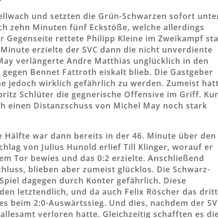
ellwach und setzten die Grün-Schwarzen sofort unte
ch zehn Minuten fünf Eckstöße, welche allerdings
r Gegenseite rettete Philipp Kleine im Zweikampf st
 Minute erzielte der SVC dann die nicht unverdiente
May verlängerte Andre Matthias unglücklich in den
ll gegen Bennet Fattroth eiskalt blieb. Die Gastgeber
e jedoch wirklich gefährlich zu werden. Zumeist hat
itz Schlüter die gegnerische Offensive im Griff. Ku
th einen Distanzschuss von Michel May noch stark
e Hälfte war dann bereits in der 46. Minute über den
lag von Julius Hunold erlief Till Klinger, worauf er
dem Tor bewies und das 0:2 erzielte. Anschließend
hluss, blieben aber zumeist glücklos. Die Schwarz-
piel dagegen durch Konter gefährlich. Diese
n letztendlich, und da auch Felix Röscher das drit
 es beim 2:0-Auswärtssieg. Und dies, nachdem der S
 allesamt verloren hatte. Gleichzeitig schafften es di