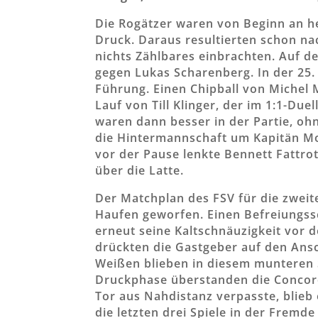
Die Rogätzer waren von Beginn an h
Druck. Daraus resultierten schon na
nichts Zählbares einbrachten. Auf de
gegen Lukas Scharenberg. In der 25.
Führung. Einen Chipball von Michel 
Lauf von Till Klinger, der im 1:1-Due
waren dann besser in der Partie, ohn
die Hintermannschaft um Kapitän Mor
vor der Pause lenkte Bennett Fattro
über die Latte.
Der Matchplan des FSV für die zweit
Haufen geworfen. Einen Befreiungssch
erneut seine Kaltschnäuzigkeit vor 
drückten die Gastgeber auf den Ansc
Weißen blieben in diesem munteren S
Druckphase überstanden die Concorde
Tor aus Nahdistanz verpasste, blieb
die letzten drei Spiele in der Fremde