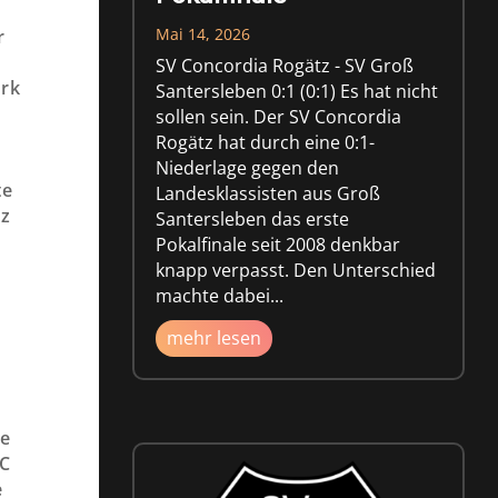
Mai 14, 2026
r
SV Concordia Rogätz - SV Groß
ark
Santersleben 0:1 (0:1) Es hat nicht
sollen sein. Der SV Concordia
Rogätz hat durch eine 0:1-
Niederlage gegen den
te
Landesklassisten aus Groß
rz
Santersleben das erste
Pokalfinale seit 2008 denkbar
knapp verpasst. Den Unterschied
machte dabei...
mehr lesen
te
VC
e