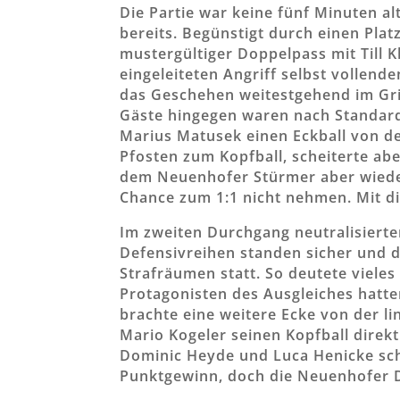
Die Partie war keine fünf Minuten al
bereits. Begünstigt durch einen Plat
mustergültiger Doppelpass mit Till 
eingeleiteten Angriff selbst vollend
das Geschehen weitestgehend im Gri
Gäste hingegen waren nach Standardsi
Marius Matusek einen Eckball von de
Pfosten zum Kopfball, scheiterte aber
dem Neuenhofer Stürmer aber wieder 
Chance zum 1:1 nicht nehmen. Mit di
Im zweiten Durchgang neutralisierte
Defensivreihen standen sicher und d
Strafräumen statt. So deutete vieles
Protagonisten des Ausgleiches hatte
brachte eine weitere Ecke von der li
Mario Kogeler seinen Kopfball direk
Dominic Heyde und Luca Henicke sc
Punktgewinn, doch die Neuenhofer De