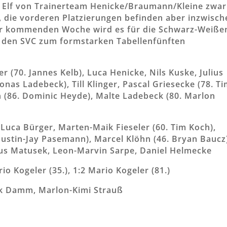
e Elf von Trainerteam Henicke/Braumann/Kleine zwar
 die vorderen Platzierungen befinden aber inzwisch
der kommenden Woche wird es für die Schwarz-Weiße
rt den SVC zum formstarken Tabellenfünften
er (70. Jannes Kelb), Luca Henicke, Nils Kuske, Julius
nas Ladebeck), Till Klinger, Pascal Griesecke (78. T
 (86. Dominic Heyde), Malte Ladebeck (80. Marlon
uca Bürger, Marten-Maik Fieseler (60. Tim Koch),
 Justin-Jay Pasemann), Marcel Klöhn (46. Bryan Baucz
ius Matusek, Leon-Marvin Sarpe, Daniel Helmecke
io Kogeler (35.), 1:2 Mario Kogeler (81.)
ik Damm, Marlon-Kimi Strauß