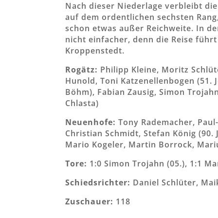
Nach dieser Niederlage verbleibt di
auf dem ordentlichen sechsten Rang,
schon etwas außer Reichweite. In 
nicht einfacher, denn die Reise füh
Kroppenstedt.
Rogätz:
Philipp Kleine, Moritz Schlüt
Hunold, Toni Katzenellenbogen (51. Jo
Böhm), Fabian Zausig, Simon Trojahn
Chlasta)
Neuenhofe:
Tony Rademacher, Paul-L
Christian Schmidt, Stefan König (90.
Mario Kogeler, Martin Borrock, Mar
Tore:
1:0 Simon Trojahn (05.), 1:1 Mar
Schiedsrichter:
Daniel Schlüter, Ma
Zuschauer:
118