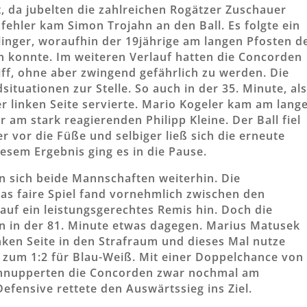
t, da jubelten die zahlreichen Rogätzer Zuschauer
zfehler kam Simon Trojahn an den Ball. Es folgte ein
Klinger, woraufhin der 19jährige am langen Pfosten d
en konnte. Im weiteren Verlauf hatten die Concorden
ff, ohne aber zwingend gefährlich zu werden. Die
tuationen zur Stelle. So auch in der 35. Minute, al
r linken Seite servierte. Mario Kogeler kam am lang
 am stark reagierenden Philipp Kleine. Der Ball fiel
vor die Füße und selbiger ließ sich die erneute
esem Ergebnis ging es in die Pause.
n sich beide Mannschaften weiterhin. Die
as faire Spiel fand vornehmlich zwischen den
 auf ein leistungsgerechtes Remis hin. Doch die
n in der 81. Minute etwas dagegen. Marius Matusek
nken Seite in den Strafraum und dieses Mal nutze
t zum 1:2 für Blau-Weiß. Mit einer Doppelchance von
hnupperten die Concorden zwar nochmal am
fensive rettete den Auswärtssieg ins Ziel.