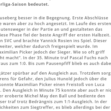
rliga-Saison bedeutet.
useberg besser in die Begegnung. Erste Abschlüsse
e waren aber zu hoch angesetzt. Im Laufe des erste
tensweger in der Partie an und gestalteten das
ese Phase fiel der beste Angriff der ersten Halbzeit.
en SVC und brachte Yannick Rosien ins Spiel. Dieser
r weiter, welcher dadurch freigespielt wurde. Im
imilian Picker jedoch der Sieger. Wie so oft griff
ht macht“. In der 35. Minute traf Pascal Fuchs nach
aus zum 1:0. Bis zum Pausenpfiff blieb es auch dabe
ätzer spürbar auf den Ausgleich aus. Trotzdem sorg
ens für Gefahr, den Julius Hunold jedoch über die
 konnte Maximilian Picker einen Freistoß von Luca
. Den Ausgleich in Minute 75 konnte aber auch er ni
r eroberte Michel May den Ball und bediente den
er traf trotz Bedrängnis zum 1:1-Ausgleich. In der
hkeiten zum Siegtreffer, es blieb allerdings bei der