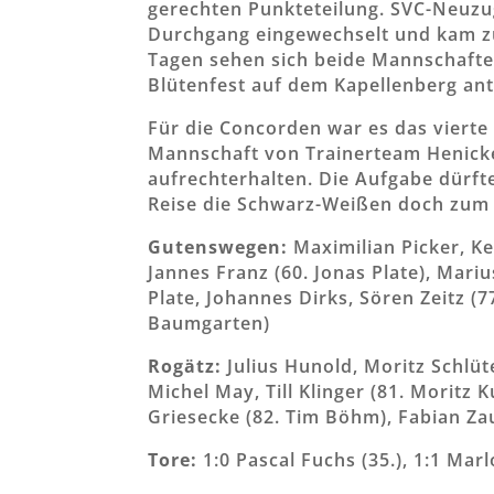
gerechten Punkteteilung. SVC-Neuzu
Durchgang eingewechselt und kam zu 
Tagen sehen sich beide Mannschaft
Blütenfest auf dem Kapellenberg antr
Für die Concorden war es das vierte 
Mannschaft von Trainerteam Henic
aufrechterhalten. Die Aufgabe dürfte
Reise die Schwarz-Weißen doch zum 
Gutenswegen:
Maximilian Picker, Ke
Jannes Franz (60. Jonas Plate), Mar
Plate, Johannes Dirks, Sören Zeitz (7
Baumgarten)
Rogätz:
Julius Hunold, Moritz Schlüt
Michel May, Till Klinger (81. Moritz 
Griesecke (82. Tim Böhm), Fabian Zau
Tore:
1:0 Pascal Fuchs (35.), 1:1 Marl