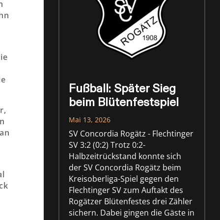
n
ehn
ie
ie
Fußball: Später Sieg
beim Blütenfestspiel
r,
Mai 13, 2026
in
ian
SV Concordia Rogätz - Flechtinger
SV 3:2 (0:2) Trotz 0:2-
Halbzeitrückstand konnte sich
der SV Concordia Rogätz beim
al
Kreisoberliga-Spiel gegen den
eck
Flechtinger SV zum Auftakt des
Rogätzer Blütenfestes drei Zähler
sichern. Dabei gingen die Gäste in