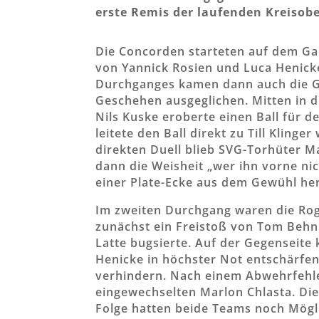
erste Remis der laufenden Kreisobe
Die Concorden starteten auf dem Ga
von Yannick Rosien und Luca Henick
Durchganges kamen dann auch die Gu
Geschehen ausgeglichen. Mitten in di
Nils Kuske eroberte einen Ball für d
leitete den Ball direkt zu Till Klinge
direkten Duell blieb SVG-Torhüter Max
dann die Weisheit „wer ihn vorne nic
einer Plate-Ecke aus dem Gewühl her
Im zweiten Durchgang waren die Rog
zunächst ein Freistoß von Tom Behnr
Latte bugsierte. Auf der Gegenseite
Henicke in höchster Not entschärfen
verhindern. Nach einem Abwehrfehle
eingewechselten Marlon Chlasta. Dies
Folge hatten beide Teams noch Möglic