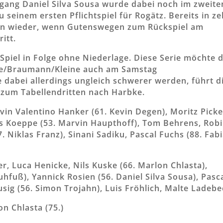
gang Daniel Silva Sousa wurde dabei noch im zweite
seinem ersten Pflichtspiel für Rogätz. Bereits in z
en wieder, wenn Gutenswegen zum Rückspiel am
itt.
Spiel in Folge ohne Niederlage. Diese Serie möchte d
ke/Braumann/Kleine auch am Samstag
 dabei allerdings ungleich schwerer werden, führt d
zum Tabellendritten nach Harbke.
vin Valentino Hanker (61. Kevin Degen), Moritz Picke
ius Koeppe (53. Marvin Haupthoff), Tom Behrens, Rob
7. Niklas Franz), Sinani Sadiku, Pascal Fuchs (88. Fab
er, Luca Henicke, Nils Kuske (66. Marlon Chlasta),
Kuhfuß), Yannick Rosien (56. Daniel Silva Sousa), Pasc
sig (56. Simon Trojahn), Luis Fröhlich, Malte Ladeb
on Chlasta (75.)